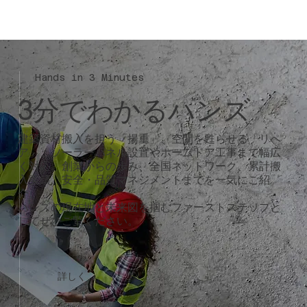
Hands in 3 Minutes
3分でわかるハンズ
建築資材搬入を担う「揚重」、空間を甦らせる「リペ
ア」、ソーラーパネル設置やホームドア工事まで幅広
く対応。創業からの歩み、全国ネットワーク、累計搬
入実績、安全・品質マネジメントまでを一気にご紹
介。
ハンズの現在地と未来図を掴むファーストステップと
してぜひご覧ください。
詳しく